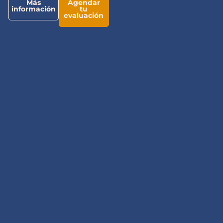
Más
Agendar
información
tu
evaluación