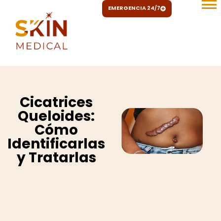
Ir
EMERGENCIA 24/7
al
contenido
Cicatrices
Queloides:
Cómo
Identificarlas
y Tratarlas