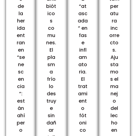
de
biót
“at
per
la
ico
asc
atu
her
s
ada
ra
ida
co
” en
inc
ent
mu
fas
orre
ran
nes.
e
cto
en
El
infl
s.
“se
pla
am
Aju
ne
sm
ato
sta
sc
a
ria.
mo
en
frío
El
s el
cia
lo
trat
ma
”:
des
ami
nej
est
truy
ent
o
án
e
o
del
ahí
sin
fót
lec
per
dañ
oni
ho
o
ar
co
en