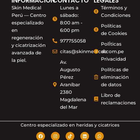
INFORMACIÓN
CONTACTO
LEGALES
Skin Medical
Lunes a
Términos y
Perú — Centro
sábado:
Condiciones
especializado
8:00 am -
Políticas
en
6:00 pm
de Cookies
regeneración
977755058
PolÍticas
y cicatrización
citas@skinmedical.com.pe
de
avanzada de
Privacidad
la piel.
Av.
Augusto
Políticas de
Pérez
eliminación
Araníbar
de datos
2380
Libro de
Magdalena
reclamaciones
del Mar
Centro especializado en heridas y cicatrices
F
I
T
L
W
a
n
i
i
h