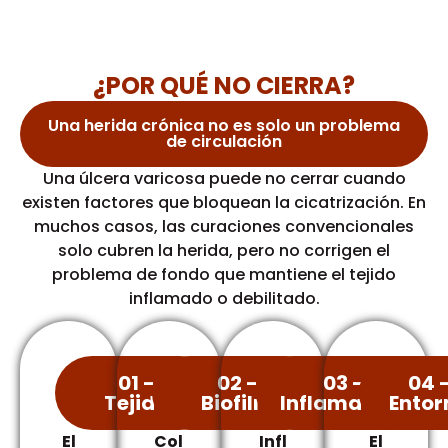
¿POR QUÉ NO CIERRA?
Una herida crónica no es solo un problema
de circulación
Una úlcera varicosa puede no cerrar cuando
existen factores que bloquean la cicatrización. En
muchos casos, las curaciones convencionales
solo cubren la herida, pero no corrigen el
problema de fondo que mantiene el tejido
inflamado o debilitado.
01 -
02 -
03 -
04 
Tejido
Biofilm
Inflamación
Entor
El
Col
Infl
El