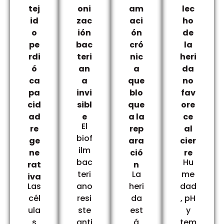
tej
oni
am
lec
id
zac
aci
ho
o
ión
ón
de
pe
bac
cró
la
rdi
teri
nic
heri
ó
an
a
da
ca
a
que
no
pa
invi
blo
fav
cid
sibl
que
ore
ad
e
a la
ce
El
re
rep
al
biof
ge
ara
cier
ilm
ne
ció
re
bac
Hu
rat
n
teri
La
me
iva
Las
ano
heri
dad
cél
resi
da
, pH
ula
ste
est
y
s
anti
á
tem