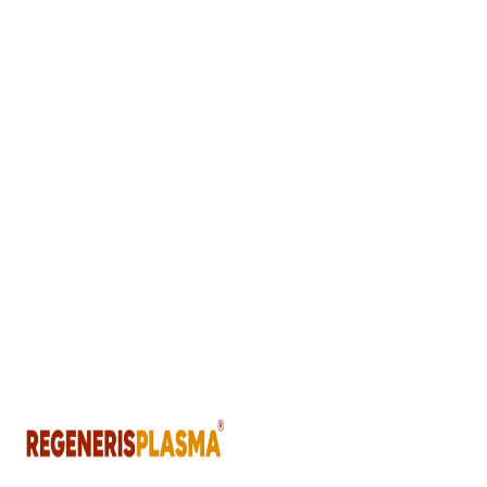
orientada a estimular
procesos de
reparación en tejidos
afectados por heridas
complejas, úlceras
venosas y lesiones de
difícil cicatrización.