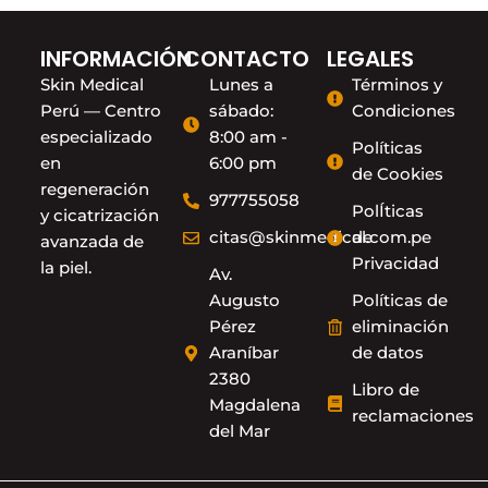
INFORMACIÓN
CONTACTO
LEGALES
Skin Medical
Lunes a
Términos y
Perú — Centro
sábado:
Condiciones
especializado
8:00 am -
Políticas
en
6:00 pm
de Cookies
regeneración
977755058
PolÍticas
y cicatrización
citas@skinmedical.com.pe
de
avanzada de
Privacidad
la piel.
Av.
Augusto
Políticas de
Pérez
eliminación
Araníbar
de datos
2380
Libro de
Magdalena
reclamaciones
del Mar