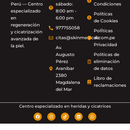
Perú — Centro
sábado:
Condiciones
especializado
8:00 am -
Políticas
en
6:00 pm
de Cookies
regeneración
977755058
PolÍticas
y cicatrización
citas@skinmedical.com.pe
de
avanzada de
Privacidad
la piel.
Av.
Augusto
Políticas de
Pérez
eliminación
Araníbar
de datos
2380
Libro de
Magdalena
reclamaciones
del Mar
Centro especializado en heridas y cicatrices
F
I
T
L
W
a
n
i
i
h
c
s
k
n
a
e
t
t
k
t