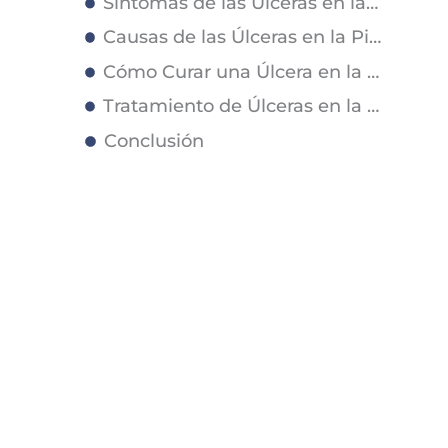
Síntomas de las Úlceras en la Piel
Causas de las Úlceras en la Piel
Cómo Curar una Úlcera en la Piel
Tratamiento de Úlceras en la Piel
Conclusión
¿Por Qué Tratar las Úlceras en la Piel en Skin Medical?
Artículos Relacionados