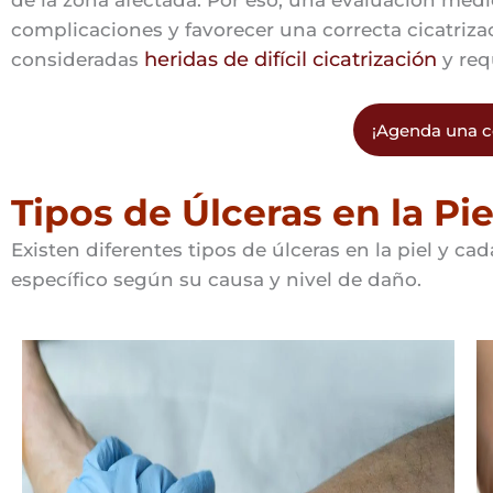
de la zona afectada. Por eso, una evaluación méd
complicaciones y favorecer una correcta cicatriza
heridas de difícil cicatrización
consideradas
y req
¡Agenda una c
Tipos de Úlceras en la Pie
Existen diferentes tipos de úlceras en la piel y c
específico según su causa y nivel de daño.