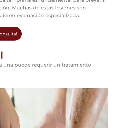
ica temprana es fundamental para prevenir
ción. Muchas de estas lesiones son
uieren evaluación especializada.
onsulta!
l
ada una puede requerir un tratamiento