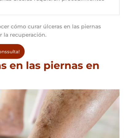
.
cer cómo curar úlceras en las piernas
 la recuperación.
nssulta!
s en las piernas en