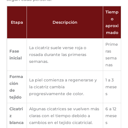
Tiemp
o
Etapa
Descripción
aproxi
mado
Prime
La cicatriz suele verse roja o
Fase
ras
rosada durante las primeras
inicial
sema
semanas.
nas
Forma
La piel comienza a regenerarse y
1 a 3
ción
la cicatriz cambia
mese
de
progresivamente de color.
s
tejido
Cicatri
Algunas cicatrices se vuelven más
6 a 12
z
claras con el tiempo debido a
mese
blanca
cambios en el tejido cicatricial.
s