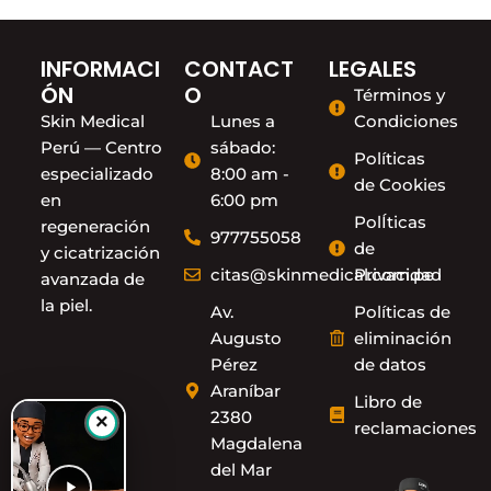
INFORMACI
CONTACT
LEGALES
ÓN
O
Términos y
Skin Medical
Lunes a
Condiciones
Perú — Centro
sábado:
Políticas
especializado
8:00 am -
de Cookies
en
6:00 pm
PolÍticas
regeneración
977755058
de
y cicatrización
citas@skinmedical.com.pe
Privacidad
avanzada de
la piel.
Av.
Políticas de
Augusto
eliminación
Pérez
de datos
Araníbar
Libro de
2380
×
reclamaciones
Magdalena
del Mar