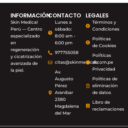
INFORMACIÓN
CONTACTO
LEGALES
Skin Medical
Lunes a
Términos y
Perú — Centro
sábado:
Condiciones
especializado
8:00 am -
Políticas
en
6:00 pm
de Cookies
regeneración
977755058
PolÍticas
y cicatrización
citas@skinmedical.com.pe
de
avanzada de
Privacidad
la piel.
Av.
Augusto
Políticas de
Pérez
eliminación
Araníbar
de datos
2380
Libro de
Magdalena
reclamaciones
del Mar