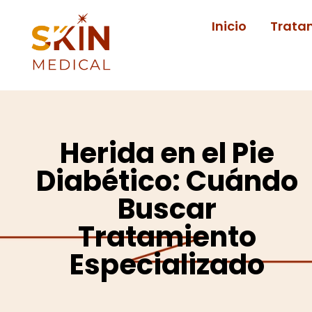
Ir
Inicio
Trata
al
contenido
Herida en el Pie
Diabético: Cuándo
Buscar
Tratamiento
Especializado