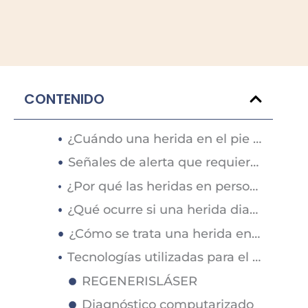
CONTENIDO
¿Cuándo una herida en el pie diabético deja de ser normal?
Señales de alerta que requieren atención especializada
¿Por qué las heridas en personas con diabetes cicatrizan más lentamente?
¿Qué ocurre si una herida diabética no recibe tratamiento?
¿Cómo se trata una herida en el pie diabético?
Tecnologías utilizadas para el tratamiento de heridas complejas
REGENERISLÁSER
Diagnóstico computarizado