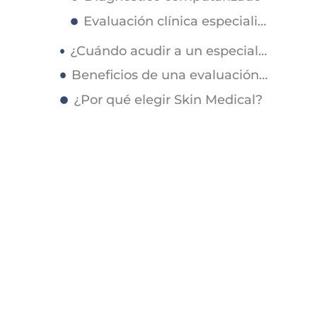
Evaluación clínica especializada
¿Cuándo acudir a un especialista en pie diabético?
Beneficios de una evaluación temprana
¿Por qué elegir Skin Medical?
Preguntas frecuentes sobre heridas en el pie diabético
Importancia de una evaluación profesional
Conclusión
Artículos Relacionados