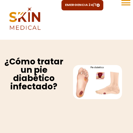
Ir
EMERGENCIA 24/7
al
contenido
¿Cómo tratar
un pie
diabético
infectado?