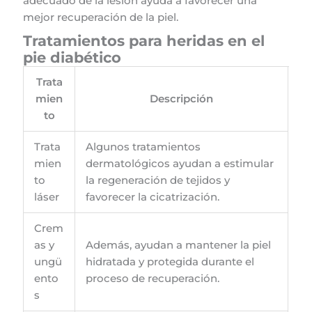
adecuado de la lesión ayuda a favorecer una
mejor recuperación de la piel.
Tratamientos para heridas en el
pie diabético
Trata
mien
Descripción
to
Trata
Algunos tratamientos
mien
dermatológicos ayudan a estimular
to
la regeneración de tejidos y
láser
favorecer la cicatrización.
Crem
as y
Además, ayudan a mantener la piel
ungü
hidratada y protegida durante el
ento
proceso de recuperación.
s