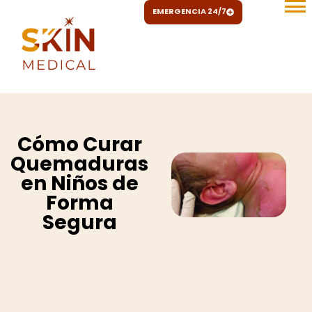
Ir
EMERGENCIA 24/7
al
contenido
Cómo Curar
Quemaduras
en Niños de
Forma
Segura