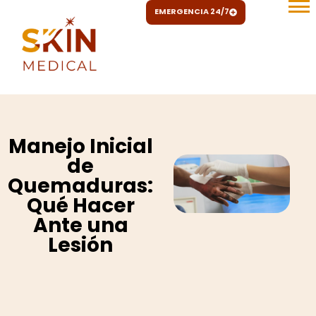
Ir
EMERGENCIA 24/7
al
contenido
Manejo Inicial
de
Quemaduras:
Qué Hacer
Ante una
Lesión