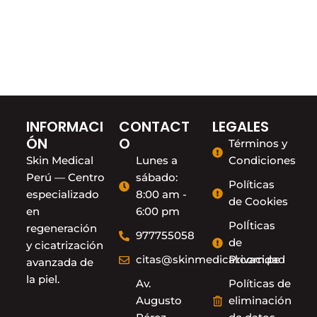
INFORMACI
CONTACT
LEGALES
ÓN
O
Términos y
Skin Medical
Lunes a
Condiciones
Perú — Centro
sábado:
Políticas
especializado
8:00 am -
de Cookies
en
6:00 pm
PolÍticas
regeneración
977755058
de
y cicatrización
citas@skinmedical.com.pe
Privacidad
avanzada de
la piel.
Av.
Políticas de
Augusto
eliminación