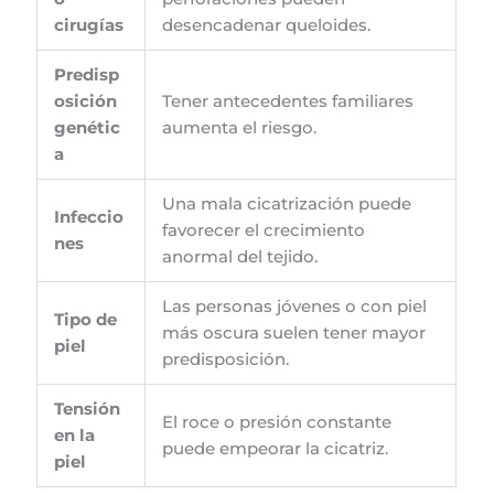
cirugías
desencadenar queloides.
Predisp
osición
Tener antecedentes familiares
genétic
aumenta el riesgo.
a
Una mala cicatrización puede
Infeccio
favorecer el crecimiento
nes
anormal del tejido.
Las personas jóvenes o con piel
Tipo de
más oscura suelen tener mayor
piel
predisposición.
Tensión
El roce o presión constante
en la
puede empeorar la cicatriz.
piel