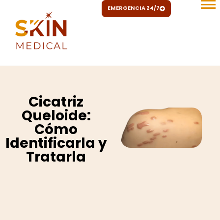
Ir
EMERGENCIA 24/7
al
contenido
Cicatriz
Queloide:
Cómo
Identificarla y
Tratarla