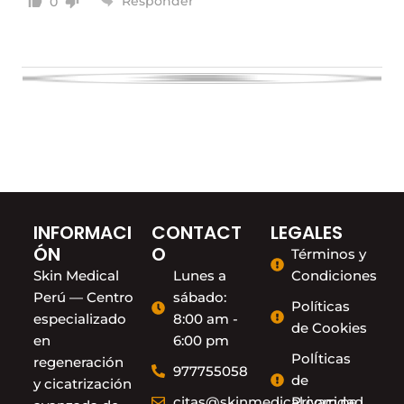
Responder
0
INFORMACI
CONTACT
LEGALES
ÓN
O
Términos y
Skin Medical
Lunes a
Condiciones
Perú — Centro
sábado:
Políticas
especializado
8:00 am -
de Cookies
en
6:00 pm
PolÍticas
regeneración
977755058
de
y cicatrización
citas@skinmedical.com.pe
Privacidad