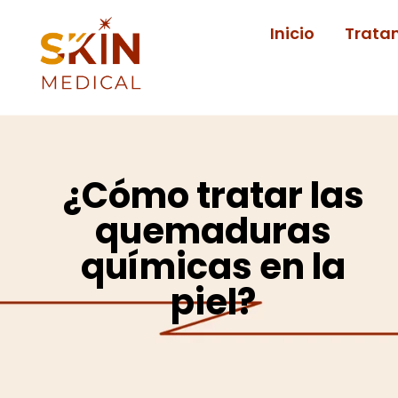
Ir
Inicio
Trata
al
contenido
¿Cómo tratar las
quemaduras
químicas en la
piel?