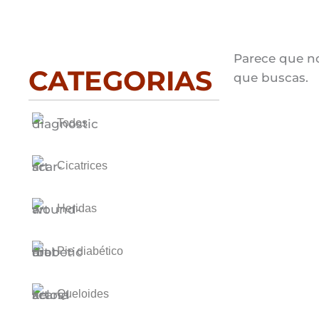
Parece que n
CATEGORIAS
que buscas.
Todos
Cicatrices
Heridas
Pie diabético
Queloides